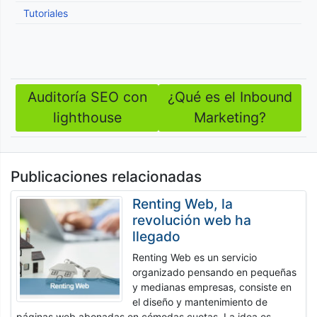
Tutoriales
Auditoría SEO con
¿Qué es el Inbound
Navegación
lighthouse
Marketing?
de
entradas
Publicaciones relacionadas
Renting Web, la
revolución web ha
llegado
Renting Web es un servicio
organizado pensando en pequeñas
y medianas empresas, consiste en
el diseño y mantenimiento de
páginas web abonadas en cómodas cuotas. La idea es