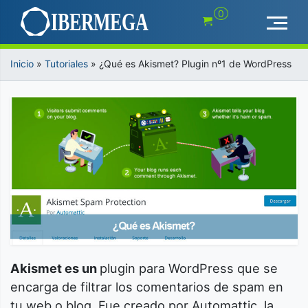
Saltar
0
al
contenido
Inicio
»
Tutoriales
»
¿Qué es Akismet? Plugin nº1 de WordPress
Akismet es un
plugin para WordPress que se
encarga de filtrar los comentarios de spam en
tu web o blog. Fue creado por Automattic, la