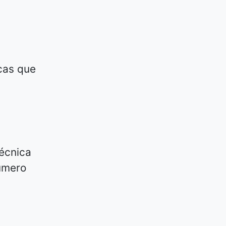
icas que
técnica
úmero