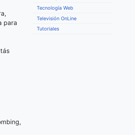
Tecnología Web
ra,
Televisión OnLine
a para
Tutoriales
stás
ombing,