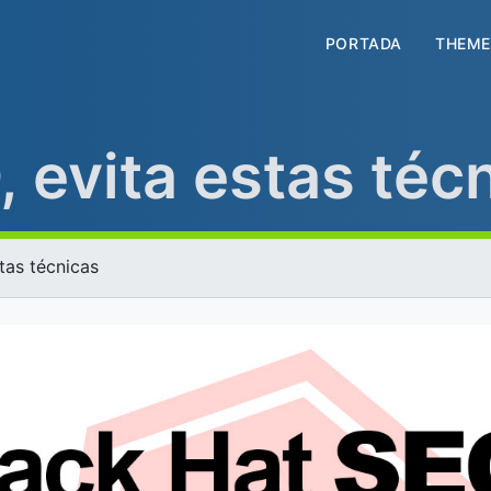
PORTADA
THEME
 evita estas téc
tas técnicas