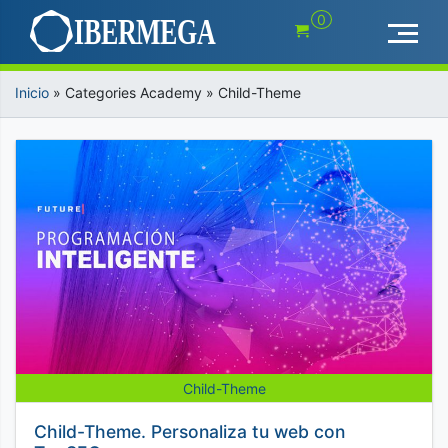
Saltar
0
al
contenido
Inicio
»
Categories Academy
»
Child-Theme
Child-Theme
Child-Theme. Personaliza tu web con