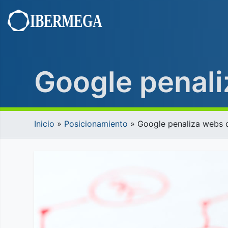
Saltar
al
contenido
Google penali
Inicio
»
Posicionamiento
»
Google penaliza webs d