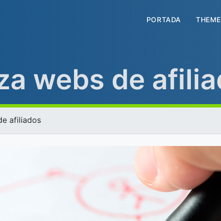
PORTADA
THEME
za webs de afili
e afiliados