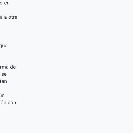
do en
a a otra
 que
orma de
 se
tan
ún
ción con