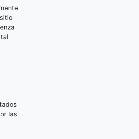
amente
sitio
ienza
tal
ltados
or las