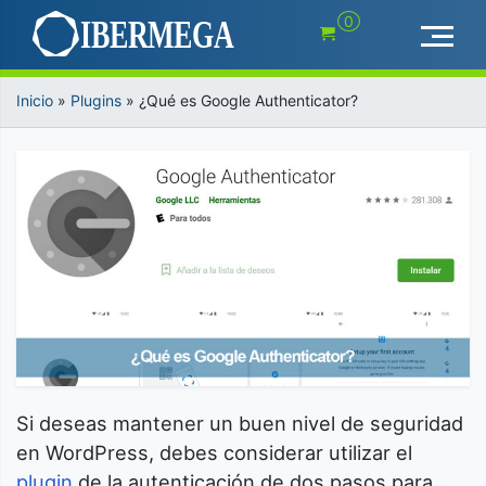
Saltar
0
al
contenido
Inicio
»
Plugins
»
¿Qué es Google Authenticator?
Si deseas mantener un buen nivel de seguridad
en WordPress, debes considerar utilizar el
plugin
de la autenticación de dos pasos para