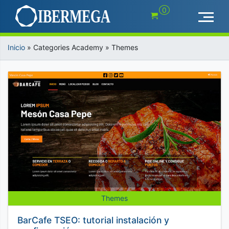
Saltar
0
al
contenido
Inicio
»
Categories Academy
»
Themes
Themes
BarCafe TSEO: tutorial instalación y