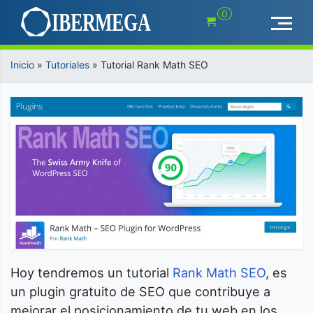
Saltar
0
al
contenido
Inicio
»
Tutoriales
»
Tutorial Rank Math SEO
Hoy tendremos un tutorial
Rank Math SEO
, es
un plugin gratuito de SEO que contribuye a
mejorar el posicionamiento de tu web en los