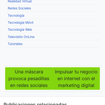
Realidad Virtual
Redes Sociales
Tecnología
Tecnología Móvil
Tecnología Web
Televisión OnLine
Tutoriales
Una máscara
Impulsar tu negocio
Navegación
provoca pesadillas
en internet con el
de
en redes sociales
marketing digital
entradas
Publicaciones relacionadas