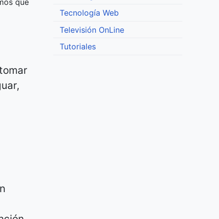
smos que
Tecnología Web
Televisión OnLine
Tutoriales
 tomar
uar,
en
nción.