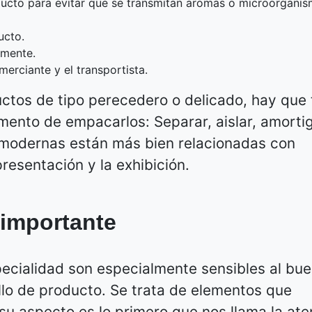
ucto para evitar que se transmitan aromas o microorgani
ucto.
lmente.
erciante y el transportista.
ctos de tipo perecedero o delicado, hay que
mento de empacarlos: Separar, aislar, amortig
nes modernas están más bien relacionadas con
resentación y la exhibición.
 importante
ecialidad son especialmente sensibles al bu
llo de producto. Se trata de elementos que
u aspecto es lo primero que nos llama la ate