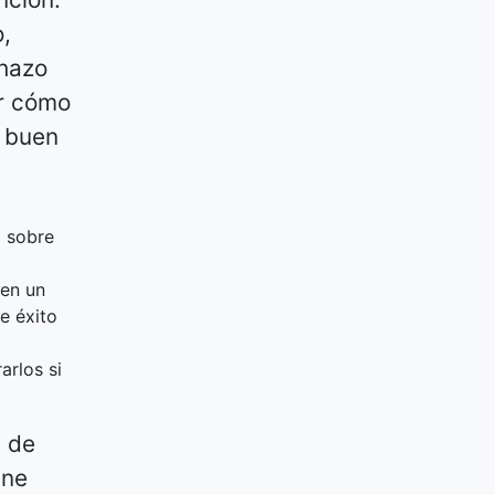
,
chazo
er cómo
n buen
Y sobre
 en un
e éxito
arlos si
a de
ine