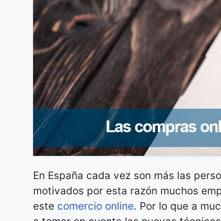
En España cada vez son más las perso
motivados por esta razón muchos emp
este
comercio online
. Por lo que a mu