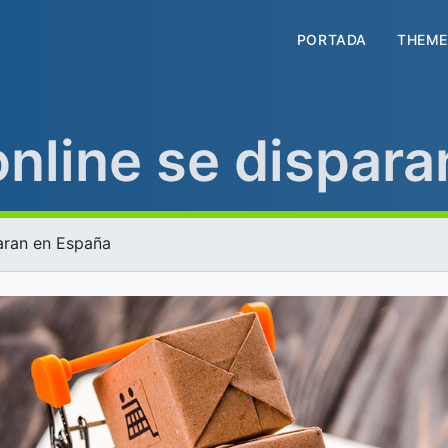
PORTADA
THEME
nline se dispara
aran en España