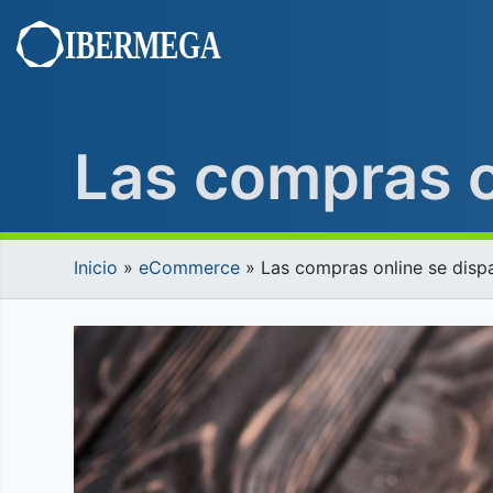
Saltar
al
contenido
Las compras o
Inicio
»
eCommerce
»
Las compras online se disp