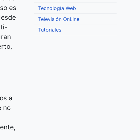
aso es
Tecnología Web
 desde
Televisión OnLine
ti-
Tutoriales
gran
rto,
os a
e no
ente,