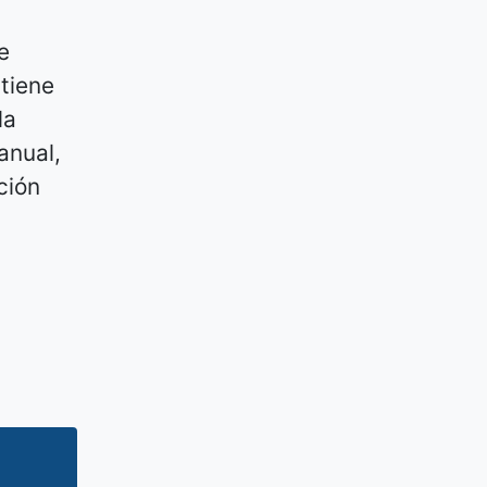
e
tiene
la
anual,
ción