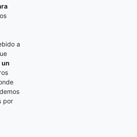
ara
mos
ebido a
que
 un
ros
donde
podemos
s por