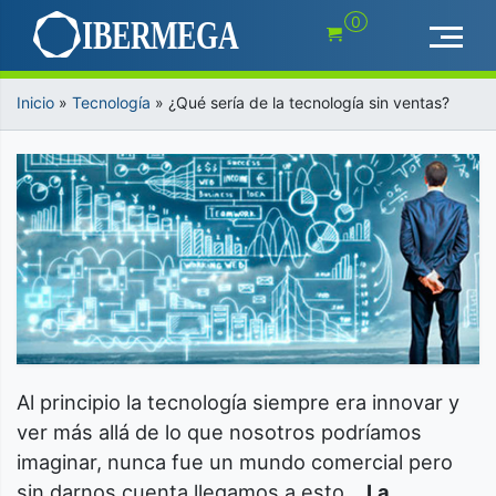
Saltar
0
al
contenido
Inicio
»
Tecnología
»
¿Qué sería de la tecnología sin ventas?
Al principio la tecnología siempre era innovar y
ver más allá de lo que nosotros podríamos
imaginar, nunca fue un mundo comercial pero
sin darnos cuenta llegamos a esto…
La