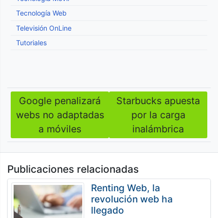
Tecnología Web
Televisión OnLine
Tutoriales
Google penalizará
Starbucks apuesta
Navegación
webs no adaptadas
por la carga
de
a móviles
inalámbrica
entradas
Publicaciones relacionadas
Renting Web, la
revolución web ha
llegado