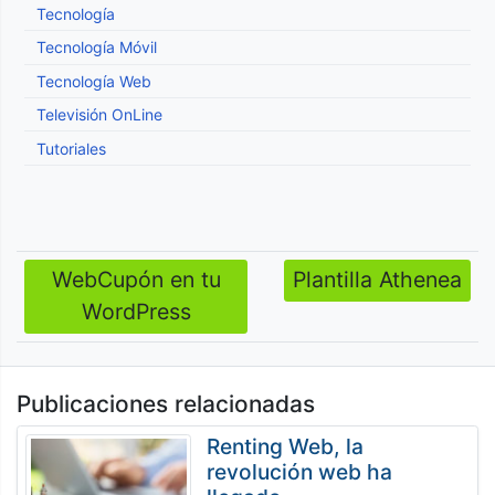
Tecnología
Tecnología Móvil
Tecnología Web
Televisión OnLine
Tutoriales
WebCupón en tu
Plantilla Athenea
Navegación
WordPress
de
entradas
Publicaciones relacionadas
Renting Web, la
revolución web ha