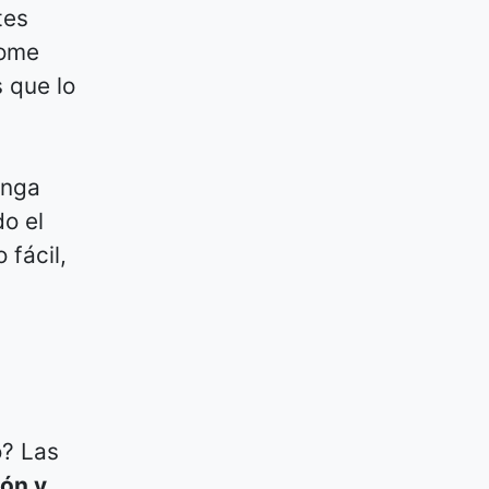
tes
tome
 que lo
enga
o el
 fácil,
o? Las
ión y