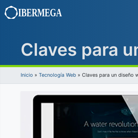
Saltar
al
contenido
Claves para u
Inicio
»
Tecnología Web
»
Claves para un diseño 