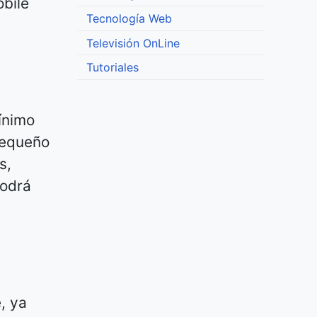
bile
Tecnología Web
Televisión OnLine
Tutoriales
ínimo
pequeño
s,
podrá
, ya