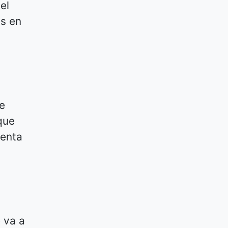
el
as en
e
que
ienta
 va a