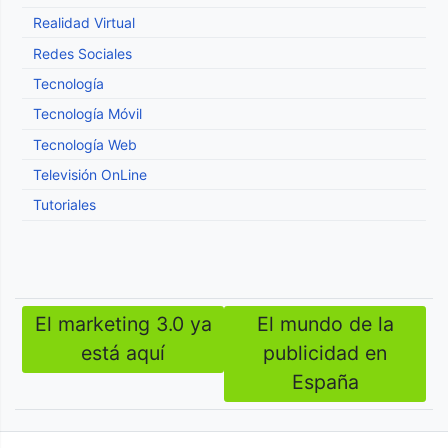
Realidad Virtual
Redes Sociales
Tecnología
Tecnología Móvil
Tecnología Web
Televisión OnLine
Tutoriales
El marketing 3.0 ya
El mundo de la
Navegación
está aquí
publicidad en
de
España
entradas