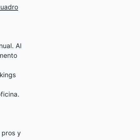
cuadro
ual. Al
omento
nkings
ficina.
 pros y