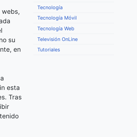
Tecnología
s webs,
Tecnología Móvil
cada
Tecnología Web
l
Televisión OnLine
no su
nte, en
Tutoriales
da
in esta
s. Tras
ibir
tenido