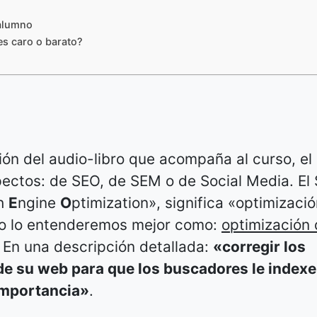
 alumno
s caro o barato?
ón del audio-libro que acompaña al curso, el
pectos: de SEO, de SEM o de Social Media. El
h
E
ngine
O
ptimization», significa «optimizaci
so lo entenderemos mejor como:
optimización
. En una descripción detallada:
«corregir los
de su web para que los buscadores le indexe
importancia»
.