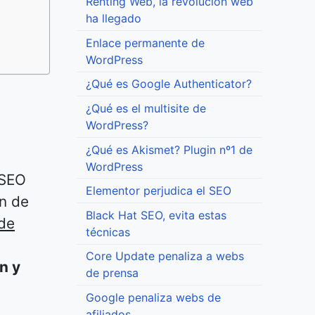
Renting Web, la revolución web
ha llegado
Enlace permanente de
WordPress
¿Qué es Google Authenticator?
¿Qué es el multisite de
WordPress?
¿Qué es Akismet? Plugin nº1 de
WordPress
 SEO
Elementor perjudica el SEO
ón de
Black Hat SEO, evita estas
 de
técnicas
Core Update penaliza a webs
n y
de prensa
Google penaliza webs de
afiliados