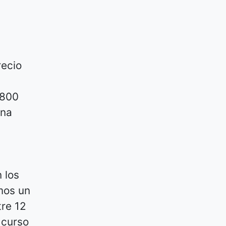
recio
 800
una
n
 los
mos un
tre 12
 curso