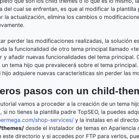
eto qué son los child themes o lo que es lo mismo, las p
del cual se enfrentan, es que al modificar la plantilla 
zar la actualización, elimina los cambios o modificacion
evamente.
tar perder las modificaciones realizadas, la solución es 
da la funcionalidad de otro tema principal llamado «
r y añadir nuevas funcionalidades del tema principal. O
un tema hijo que prevalecerá sobre el tema principal
l hijo adquiere nuevas características sin perder las m
eros pasos con un child-the
tutorial vamos a proceder a la creación de un tema hij
o, si no tienes la plantilla padre TopSEO, la puedes adq
ibermega.com/shop-services/
y la instalas en el direct
/themes/
desde el instalador de temas en Apariencia d
 este directorio y si accedes por FTP para verlos, p