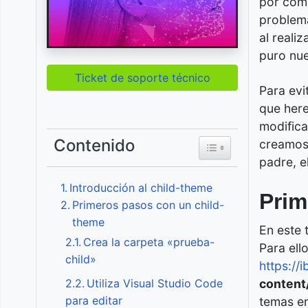
por compl
problema 
al reali
puro nu
Ticket de soporte técnico
Para evi
que here
modifica
Contenido
creamos 
Toggle Table of Content
padre, e
Introducción al child-theme
Prim
Primeros pasos con un child-
theme
En este 
Crea la carpeta «prueba-
Para ell
child»
https://
Utiliza Visual Studio Code
content
para editar
temas en