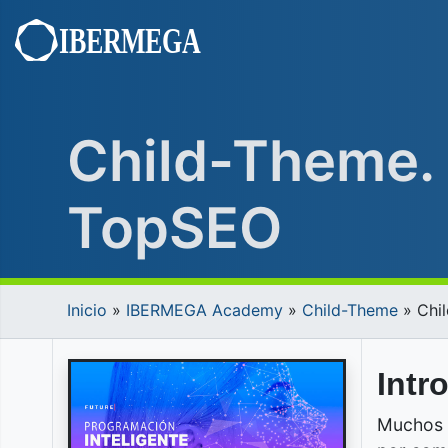
Saltar
al
contenido
Child-Theme. 
TopSEO
Inicio
»
IBERMEGA Academy
»
Child-Theme
»
Chi
Intr
Muchos u