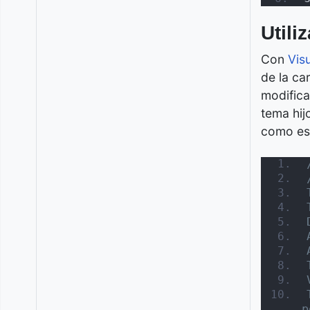
Utili
Con
Vis
de la ca
modifica
tema hij
como est
p