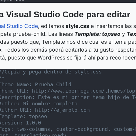
za Visual Studio Code para editar
ual Studio Code
, editamos
style.css
e insertamos las s
rpeta prueba-child. Las líneas
Template: topseo
y
Tex
das puesto que, Template nos dice cual es el tema pad
o. Todos los demás podrá editarlos a tu gusto respetan
á, puesto que WordPress se fijará ahí para reconocer a 
//Copia y pega dentro de style.css
/*
Theme Name: Prueba Child
Theme URI: http://www.ibermega.com/themes/top
Description: Este es mi primer tema hijo de T
Author: Mi nombre completo
Author URI: http://ejemplo.com
Template: topseo
Version: 1.0.0
Tags: two-columns, custom-background, custom-
ost, translation-ready