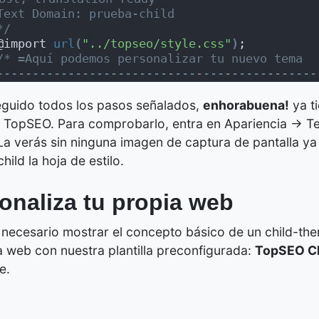
Text Domain: prueba-child
*/
@import 
url
(
"../topseo/style.css"
)
;
/* =Aquí podemos personalizar tu nuevo tema
---------------------------------------------
eguido todos los pasos señalados,
enhorabuena!
ya ti
l TopSEO. Para comprobarlo, entra en Apariencia -> T
 La verás sin ninguna imagen de captura de pantalla y
hild la hoja de estilo.
onaliza tu propia web
necesario mostrar el concepto básico de un child-them
a web con nuestra plantilla preconfigurada:
TopSEO C
e.