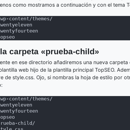
enos como mostramos a continuación y con el tema T
/wp-content/themes/
twentyeleven
twentyfourteen
topseo
la carpeta «prueba-child»
ente en ese directorio añadiremos una nueva carpeta
plantilla web hijo de la plantilla principal TopSEO. Ade
e de style.css. Ojo, si nombras la hoja de estilo por o
o:
/wp-content/themes/
twentyeleven
twentyfourteen
topseo
prueba-child/
style.css