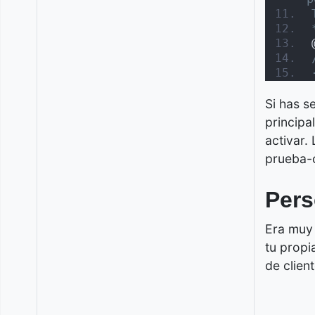
Si has s
principa
activar.
prueba-c
Pers
Era muy 
tu propi
de client